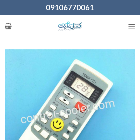
Ski
09106770061
t
conten