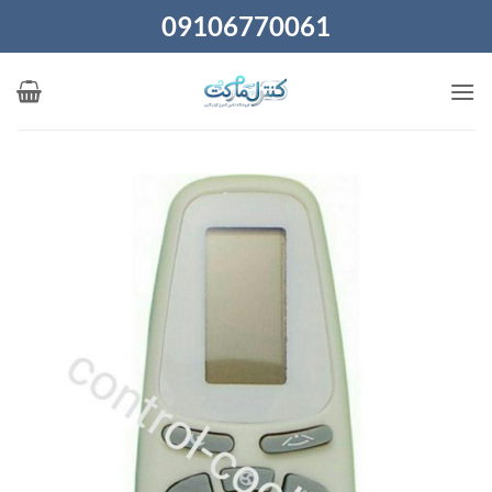
Ski
09106770061
t
conten